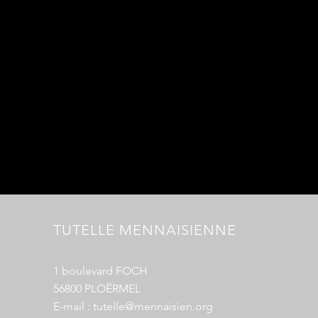
TUTELLE MENNAISIENNE
1 boulevard FOCH
56800 PLOËRMEL
E-mail :
tutelle@mennaisien.org