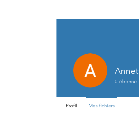
Réseau scolaire
Mennaisien
Annett
0
Abonné
Profil
Mes fichiers