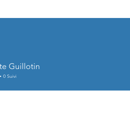
Agenda
À propos
Etablissements
Formation
Tu
e Guillotin
0
Suivi