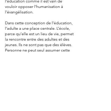
l’éducation comme il est vain de
vouloir opposer l’humanisation à
l’évangélisation.
Dans cette conception de l’éducation,
l’adulte a une place centrale. L’école,
parce qu’elle est un lieu de vie, permet
la rencontre entre des adultes et des
jeunes. Ils ne sont pas que des élèves.
Personne ne peut seul assumer cette
qualité de présence. C’est pour cela,
qu’au sein de la communauté
éducative, tous ont un rôle éducatif et
il importe qu’il soit reconnu.
Un lieu pour oser la fraternité…
Un lieu pour s’instruire et développer
le meilleur de soi-même…
L’école mennaisienne, c’est